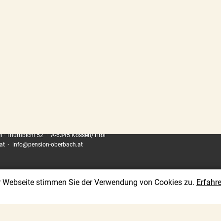
n
· Thurnbichl 52 · A-6345 Kössen/Tirol
at
·
info@pension-oberbach.at
er Webseite stimmen Sie der Verwendung von Cookies zu.
Erfahr