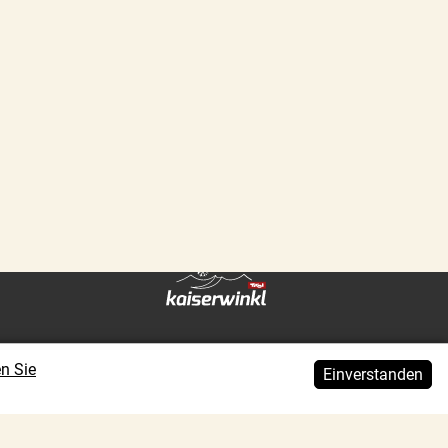
en Sie
Ein­ver­standen