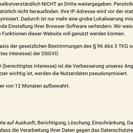
selbstverständlich NICHT an Dritte weitergegeben. Persönl
türlich nicht herausfinden. Ihre IP-Adresse wird vor der st
misiert. Dadurch ist nur mehr eine grobe Lokalisierung mögl
de Einstellung Ihrer Browser-Software verhindern. Wir weis
e Funktionen dieser Website voll genutzt werden können.
Basis der gesetzlichen Bestimmungen des § 96 Abs 3 TKG sow
igtes Interesse) der DSGVO.
 (berechtigtes Interesse) ist die Verbesserung unseres An
tzer wichtig ist, werden die Nutzerdaten pseudonymisiert.
uer von 12 Monaten aufbewahrt.
hte auf Auskunft, Berichtigung, Löschung, Einschränkung, D
dass die Verarbeitung Ihrer Daten gegen das Datenschutzre